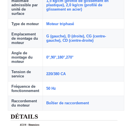
maximale
1,5 kg/cm (profilé de glissement en
admissible par
plastique), 2,0 kg/cm (profilé de
unité de
glissement en acier)
surface
Type de moteur
Moteur triphasé
Emplacement
G (gauche), D (droite), CG (centre-
de montage du
gauche), CD (centre-droite)
moteur
Angle de
montage du
0°,90°,180°,270°
moteur
Tension de
220/380 CA
service
Fréquence de
50 Hz
fonctionnement
Raccordement
Boîtier de raccordement
du moteur
DÉTAILS