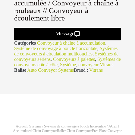
accumulée / Convoyeur à chaîne à
rouleaux // Convoyeur à
écoulement libre
Message
Catégories
Convoyeur à chaîne à accumulation
,
Système de convoyage à boucle horizontale
,
Systèmes
de convoyeurs à circulation multicouches
,
Systèmes de
convoyeurs aériens
,
Convoyeurs à palettes
,
Systèmes de
convoyeurs côte à côte
,
Système
,
convoyeur Vitrans
Balise
Auto Conveyor Systems
Brand :
Vitrans
Accueil
/
Système
/
Système de convoyage à boucle horizontale
/ AC2/H
Accumulated Chain Conveyor/Roller Chain Conveyor//Free Flow Conveyor