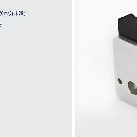
度6m/分未満）
ブ