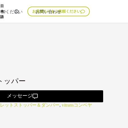
日
参加ください
お問い合わせ
お見積もりをご依頼ください
本
語
ストッパー
メッセージ
レットストッパー＆ダンパー
,
vitransコンベヤ