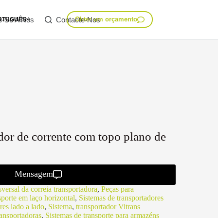
e-Se A Nós
Contacte-Nos
Obter um orçamento
RTUGUÊS
dor de corrente com topo plano de
Mensagem
versal da correia transportadora
,
Peças para
sporte em laço horizontal
,
Sistemas de transportadores
res lado a lado
,
Sistema
,
transportador Vitrans
ransportadoras
,
Sistemas de transporte para armazéns