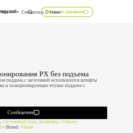
 Нам
Свяжитесь С Нами
Получить расценки
РУССКИЙ
онирования PX без подъема
ия поддона с заготовкой используются штифты
ва и позиционирующие втулки поддона с
Сообщение
,
Системный блок
,
Конвейер «Vitrans»
ент
Brand:
Vitrans