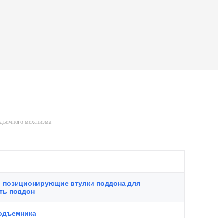
одъемного механизма
и позиционирующие втулки поддона для
ать поддон
подъемника