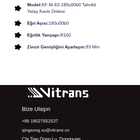
Model:
KF-M-83-180u00b0 Tahrikli
Yatay Kavis Ünitesi
Eğri Açısı:
180u00b0
Eğrilik Yarıçapı:
R160
Zincir Genişliğini Ayarlayın:
83 Mm
Bize Ulaşın
+86 18027652537
qingsong.xu@vitrans.cn
Chi Tian Dong Lu, Dongguan,