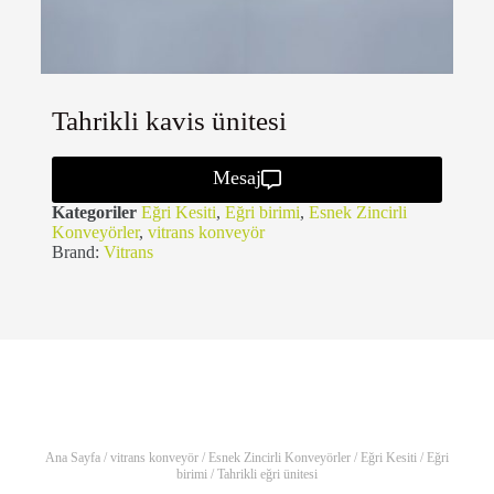
Tahrikli kavis ünitesi
Mesaj
Kategoriler
Eğri Kesiti
,
Eğri birimi
,
Esnek Zincirli
Konveyörler
,
vitrans konveyör
Brand:
Vitrans
Ana Sayfa
/
vitrans konveyör
/
Esnek Zincirli Konveyörler
/
Eğri Kesiti
/
Eğri
birimi
/ Tahrikli eğri ünitesi