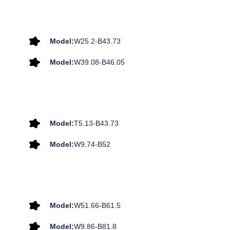
Model:
W25.2-B43.73
Model:
W39.08-B46.05
Model:
T5.13-B43.73
Model:
W9.74-B52
Model:
W51.66-B61.5
Model:
W9.86-B81.8