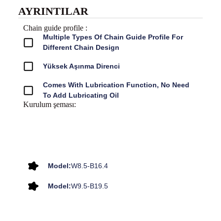
AYRINTILAR
Chain guide profile :
Multiple Types Of Chain Guide Profile For
Different Chain Design
Yüksek Aşınma Direnci
Comes With Lubrication Function, No Need
To Add Lubricating Oil
Kurulum şeması:
Model:
W8.5-B16.4
Model:
W9.5-B19.5