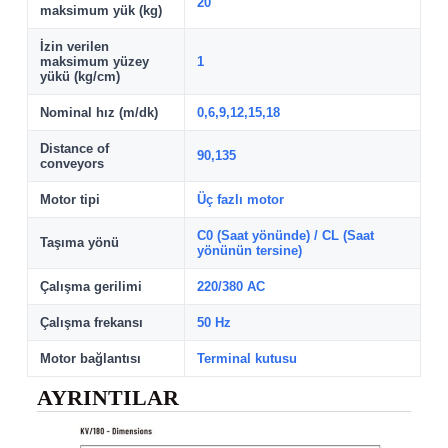
20
maksimum yük (kg)
İzin verilen
maksimum yüzey
1
yükü (kg/cm)
Nominal hız (m/dk)
0,6,9,12,15,18
Distance of
90,135
conveyors
Motor tipi
Üç fazlı motor
C0 (Saat yönünde) / CL (Saat
Taşıma yönü
yönünün tersine)
Çalışma gerilimi
220/380 AC
Çalışma frekansı
50 Hz
Motor bağlantısı
Terminal kutusu
AYRINTILAR