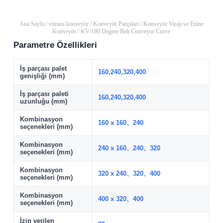
Ana Sayfa
/
vitrans konveyör
/
Konveyör Parçaları
/
Konveyör Virajı ve Enine
Konveyör
/ KV/180 Degree Belt Conveyor Curve
Parametre Özellikleri
İş parçası palet
160,240,320,400
genişliği (mm)
İş parçası paleti
160,240,320,400
uzunluğu (mm)
Kombinasyon
160 x 160、240
seçenekleri (mm)
Kombinasyon
240 x 160、240、320
seçenekleri (mm)
Kombinasyon
320 x 240、320、400
seçenekleri (mm)
Kombinasyon
400 x 320、400
seçenekleri (mm)
İzin verilen