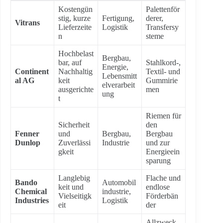
Kostengün
Palettenför
stig, kurze
Fertigung,
derer,
Vitrans
Lieferzeite
Logistik
Transfersy
n
steme
Hochbelast
Bergbau,
bar, auf
Stahlkord-,
Energie,
Continent
Nachhaltig
Textil- und
Lebensmitt
al AG
keit
Gummirie
elverarbeit
ausgerichte
men
ung
t
Riemen für
Sicherheit
den
Fenner
und
Bergbau,
Bergbau
Dunlop
Zuverlässi
Industrie
und zur
gkeit
Energieein
sparung
Langlebig
Flache und
Bando
Automobil
keit und
endlose
Chemical
industrie,
Vielseitigk
Förderbän
Industries
Logistik
eit
der
Allzweck-