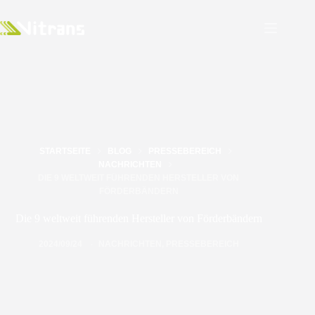
STARTSEITE
BLOG
PRESSEBEREICH
NACHRICHTEN
DIE 9 WELTWEIT FÜHRENDEN HERSTELLER VON
FÖRDERBÄNDERN
Die 9 weltweit führenden Hersteller von Förderbändern
2024/09/24
NACHRICHTEN
,
PRESSEBEREICH