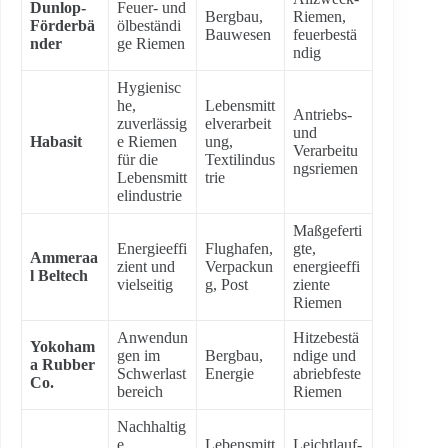
Dunlop-
Feuer- und
Bergbau,
Riemen,
Förderbä
ölbeständi
Bauwesen
feuerbestä
nder
ge Riemen
ndig
Hygienisc
he,
Lebensmitt
Antriebs-
zuverlässig
elverarbeit
und
Habasit
e Riemen
ung,
Verarbeitu
für die
Textilindus
ngsriemen
Lebensmitt
trie
elindustrie
Maßgeferti
Energieeffi
Flughafen,
gte,
Ammeraa
zient und
Verpackun
energieeffi
l Beltech
vielseitig
g, Post
ziente
Riemen
Anwendun
Hitzebestä
Yokoham
gen im
Bergbau,
ndige und
a Rubber
Schwerlast
Energie
abriebfeste
Co.
bereich
Riemen
Nachhaltig
e
Lebensmitt
Leichtlauf-