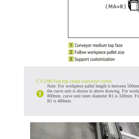
CV2/90 Flat top chain conveyor curve
Note: For workpiece pallet length is between 560
the curve unit is shown in above drawing. For workpi
800mm, curve unit inner diameter R1 is 320mm. For 
R1 is 400mm.