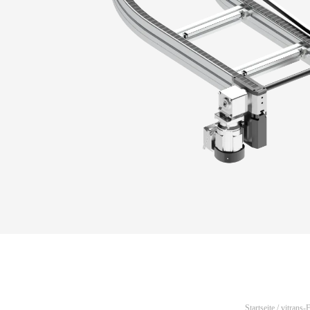
Startseite
/
vitrans-