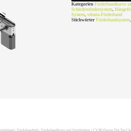
Kategorien
Förderbandkurve un
Schleifenfördersystem
,
Hängefö
System
,
vitrans-Förderband
Stichwörter
Förderbandsystem
Förderband
/
Förderbandteile
/
Förderbandkurve und Querförderer
/ CV/90 Degree Flat Top Ch