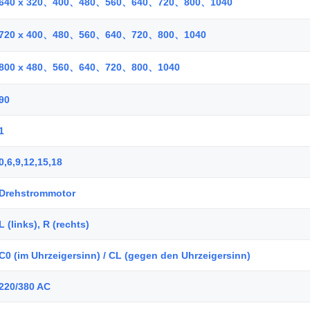
640 x 320、400、480、560、640、720、800、1040
720 x 400、480、560、640、720、800、1040
800 x 480、560、640、720、800、1040
90
1
0,6,9,12,15,18
Drehstrommotor
L (links), R (rechts)
C0 (im Uhrzeigersinn) / CL (gegen den Uhrzeigersinn)
220/380 AC