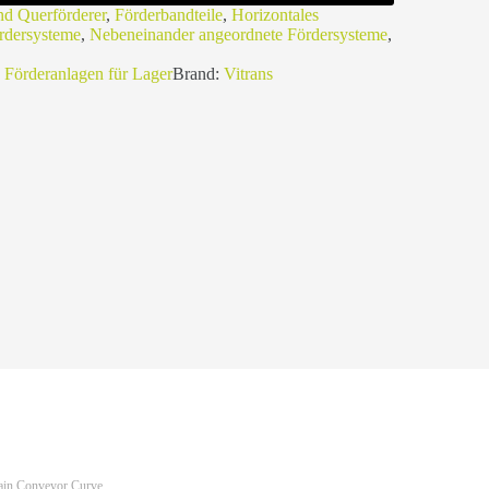
d Querförderer
,
Förderbandteile
,
Horizontales
rdersysteme
,
Nebeneinander angeordnete Fördersysteme
,
,
Förderanlagen für Lager
Brand:
Vitrans
ain Conveyor Curve