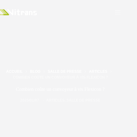
ACCUEIL
BLOG
SALLE DE PRESSE
ARTICLES
COMBIEN COÛTE UN CONVOYEUR À VIS FLEXICON ?
Combien coûte un convoyeur à vis Flexicon ?
2025/01/07
ARTICLES
,
SALLE DE PRESSE