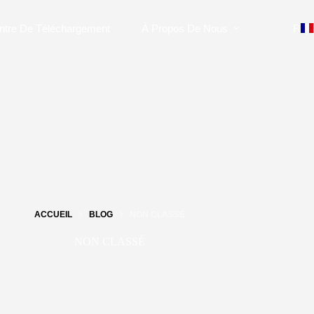
ntre De Téléchargement
À Propos De Nous
Rejo
ACCUEIL
BLOG
NON CLASSÉ
NON CLASSÉ