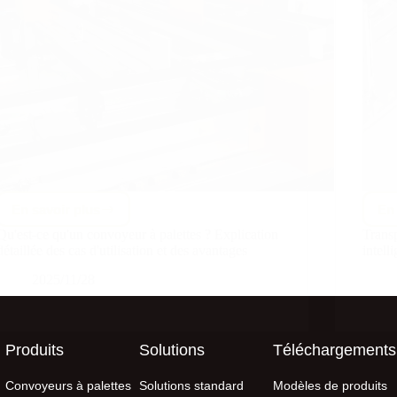
En savoir plus
En 
Qu'est-ce qu'un convoyeur à palettes ? Explication
Transp
détaillée des cas d'utilisation et des avantages
intell
2025/11/28
Produits
Solutions
Téléchargements
Convoyeurs à palettes
Solutions standard
Modèles de produits