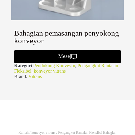
Bahagian pemasangan penyokong
konveyor
Mesej
Kategori
Pendukung Konveyor
,
Pengangkut Rantaian
Fleksibel
,
konveyor vitrans
Brand:
Vitrans
Rumah
/
konveyor vitrans
/
Pengangkut Rantaian Fleksibel
Bahagian