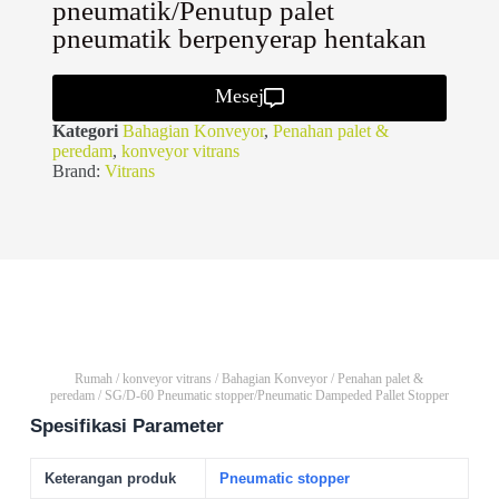
pneumatik/Penutup palet
pneumatik berpenyerap hentakan
Mesej
Kategori
Bahagian Konveyor
,
Penahan palet &
peredam
,
konveyor vitrans
Brand:
Vitrans
Rumah
/
konveyor vitrans
/
Bahagian Konveyor
/
Penahan palet &
peredam
/ SG/D-60 Pneumatic stopper/Pneumatic Dampeded Pallet Stopper
Spesifikasi Parameter
Keterangan produk
Pneumatic stopper