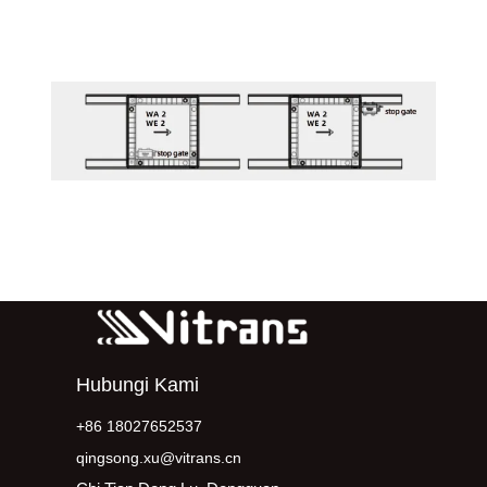
Hubungi Kami
+86 18027652537
qingsong.xu@vitrans.cn