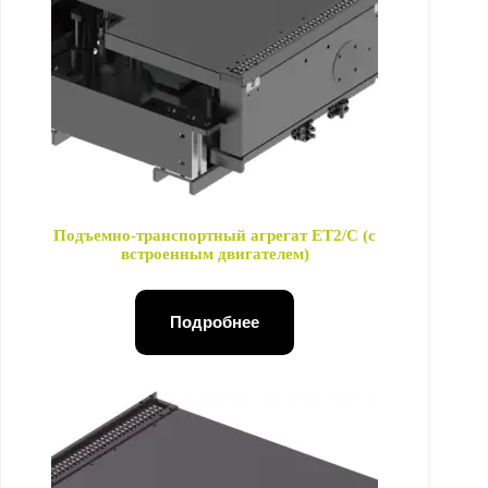
Подъемно-транспортный агрегат ET2/C (с
встроенным двигателем)
Подробнее