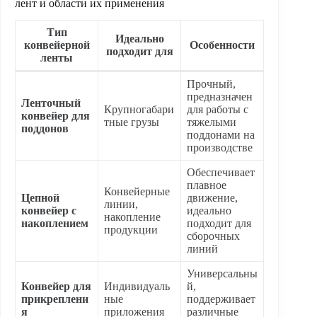
лент и области их применения
Тип
Идеально
конвейерной
Особенности
подходит для
ленты
Прочный,
предназначен
Ленточный
Крупногабари
для работы с
конвейер для
тные грузы
тяжелыми
поддонов
поддонами на
производстве
Обеспечивает
плавное
Конвейерные
Цепной
движение,
линии,
конвейер с
идеально
накопление
накоплением
подходит для
продукции
сборочных
линий
Универсальны
Конвейер для
Индивидуаль
й,
прикреплени
ные
поддерживает
я
приложения
различные