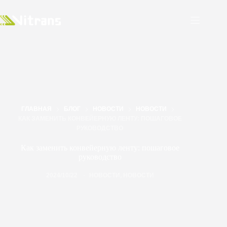
ГЛАВНАЯ
БЛОГ
НОВОСТИ
НОВОСТИ
КАК ЗАМЕНИТЬ КОНВЕЙЕРНУЮ ЛЕНТУ: ПОШАГОВОЕ
РУКОВОДСТВО
Как заменить конвейерную ленту: пошаговое
руководство
2024/10/22
НОВОСТИ
,
НОВОСТИ