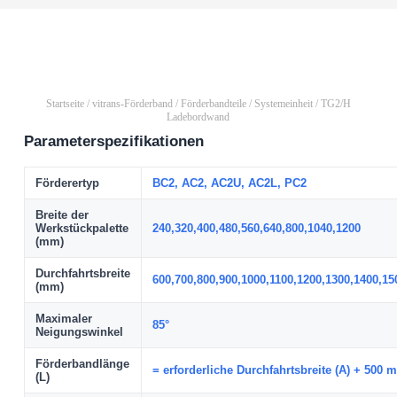
Startseite
/
vitrans-Förderband
/
Förderbandteile
/
Systemeinheit
/ TG2/H
Ladebordwand
Parameterspezifikationen
Förderertyp
BC2, AC2, AC2U, AC2L, PC2
Breite der
Werkstückpalette
240,320,400,480,560,640,800,1040,1200
(mm)
Durchfahrtsbreite
600,700,800,900,1000,1100,1200,1300,1400,15
(mm)
Maximaler
85°
Neigungswinkel
Förderbandlänge
= erforderliche Durchfahrtsbreite (A) + 500 
(L)