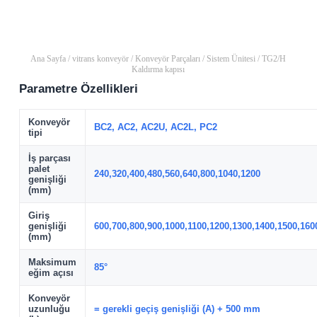
Ana Sayfa
/
vitrans konveyör
/
Konveyör Parçaları
/
Sistem Ünitesi
/ TG2/H
Kaldırma kapısı
Parametre Özellikleri
Konveyör
BC2, AC2, AC2U, AC2L, PC2
tipi
İş parçası
palet
240,320,400,480,560,640,800,1040,1200
genişliği
(mm)
Giriş
genişliği
600,700,800,900,1000,1100,1200,1300,1400,1500,160
(mm)
Maksimum
85°
eğim açısı
Konveyör
uzunluğu
= gerekli geçiş genişliği (A) + 500 mm