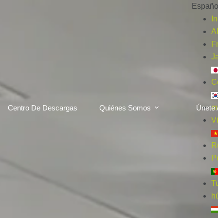
Españo
In
A
F
J
C
m
Centro De Descargas
Quiénes Somos
Únete 
V
R
P
T
h