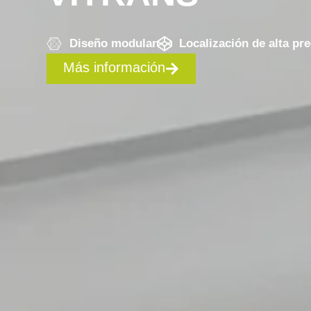
Diseño modular
Localización de alta pre
Más información