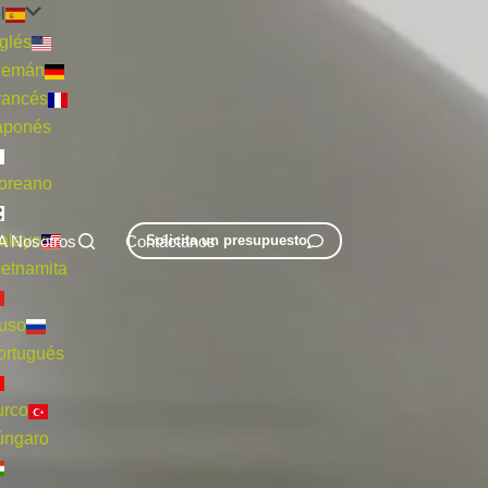
l
glés
lemán
rancés
aponés
oreano
alayo
A Nosotros
Contáctanos
Solicita un presupuesto
ietnamita
uso
ortugués
urco
úngaro