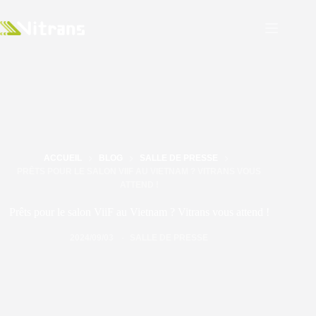
ACCUEIL
BLOG
SALLE DE PRESSE
PRÊTS POUR LE SALON VIIF AU VIETNAM ? VITRANS VOUS
ATTEND !
Prêts pour le salon ViiF au Vietnam ? Vitrans vous attend !
2024/09/03
SALLE DE PRESSE