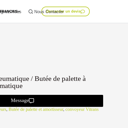
ignez-Nous
Nous Contacter
Demander un devis
FRANÇAIS
matique / Butée de palette à
matique
Message
eurs
,
Butée de palette et amortisseur
,
convoyeur Vitrans