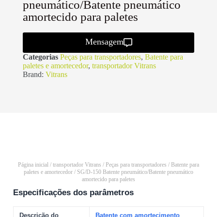
pneumático/Batente pneumático
amortecido para paletes
Mensagem
Categorias
Peças para transportadores
,
Batente para
paletes e amortecedor
,
transportador Vitrans
Brand:
Vitrans
Página inicial
/
transportador Vitrans
/
Peças para transportadores
/
Batente para
paletes e amortecedor
/ SG/D-150 Batente pneumático/Batente pneumático
amortecido para paletes
Especificações dos parâmetros
Descrição do
Batente com amortecimento