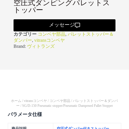
空圧式ダンピングパレットス
トッパー
メッセージ
カテゴリー
コンベヤ部品
,
パレットストッパー＆
ダンパー
,
vitransコンベヤ
Brand:
ヴィトランズ
ホーム
/
vitransコンベヤ
/
コンベヤ部品
/
パレットストッパー＆ダンパ
ー
/ SG/D-150 Pneumatic stopper/Pneumatic Dampened Pallet Stopper
パラメータ仕様
商品説明
空圧式ダンパー付きストッパー