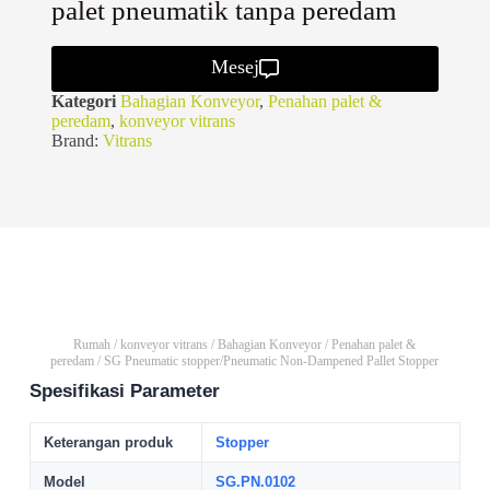
palet pneumatik tanpa peredam
Mesej
Kategori
Bahagian Konveyor
,
Penahan palet &
peredam
,
konveyor vitrans
Brand:
Vitrans
Rumah
/
konveyor vitrans
/
Bahagian Konveyor
/
Penahan palet &
peredam
/ SG Pneumatic stopper/Pneumatic Non-Dampened Pallet Stopper
Spesifikasi Parameter
Keterangan produk
Stopper
Model
SG.PN.0102