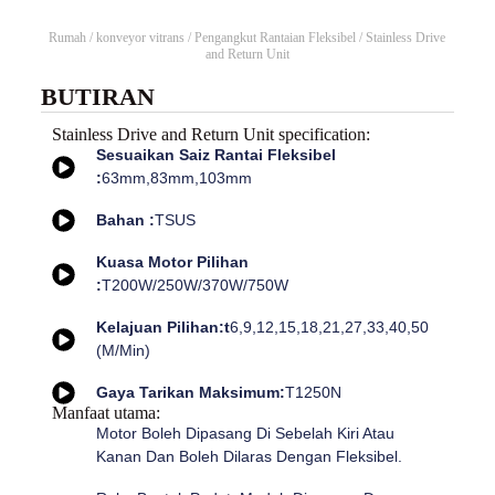
Rumah
/
konveyor vitrans
/
Pengangkut Rantaian Fleksibel
/ Stainless Drive
and Return Unit
BUTIRAN
Stainless Drive and Return Unit specification:
Sesuaikan Saiz Rantai Fleksibel
:
63mm,83mm,103mm
Bahan :
TSUS
Kuasa Motor Pilihan
:
T200W/250W/370W/750W
Kelajuan Pilihan:t
6,9,12,15,18,21,27,33,40,50
(m/min)
Gaya Tarikan Maksimum:
T1250N
Manfaat utama:
Motor Boleh Dipasang Di Sebelah Kiri Atau
Kanan Dan Boleh Dilaras Dengan Fleksibel.