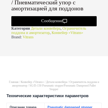
/ Пневматический упор с
амортизацией для поддонов
Сообщение
Категории
Детали конвейера
,
Ограничитель
поддона и амортизатор
,
Конвейер «Vitrans»
Brand:
Vitrans
Главная
/
Конвейер «Vitrans»
/
Детали конвейера
/
Ограничитель поддона и
амортизатор
/ SG/D-150 Pneumatic stopper/Pneumatic Dampened Pallet
Stopper
Технические характеристики параметров
Описание товара
Pneumatic dampened stopper