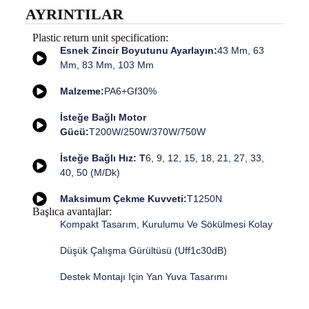
AYRINTILAR
Plastic return unit specification:
Esnek Zincir Boyutunu Ayarlayın:
43 Mm, 63
Mm, 83 Mm, 103 Mm
Malzeme:
PA6+Gf30%
İsteğe Bağlı Motor
Gücü:
T200W/250W/370W/750W
İsteğe Bağlı Hız: T
6, 9, 12, 15, 18, 21, 27, 33,
40, 50 (m/dk)
Maksimum Çekme Kuvveti:
T1250N
Başlıca avantajlar:
Kompakt Tasarım, Kurulumu Ve Sökülmesi Kolay
Düşük Çalışma Gürültüsü (uff1c30dB)
Destek Montajı Için Yan Yuva Tasarımı