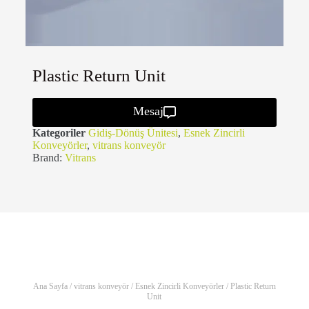
Plastic Return Unit
Mesaj
Kategoriler
Gidiş-Dönüş Ünitesi
,
Esnek Zincirli
Konveyörler
,
vitrans konveyör
Brand:
Vitrans
Ana Sayfa
/
vitrans konveyör
/
Esnek Zincirli Konveyörler
/ Plastic Return
Unit