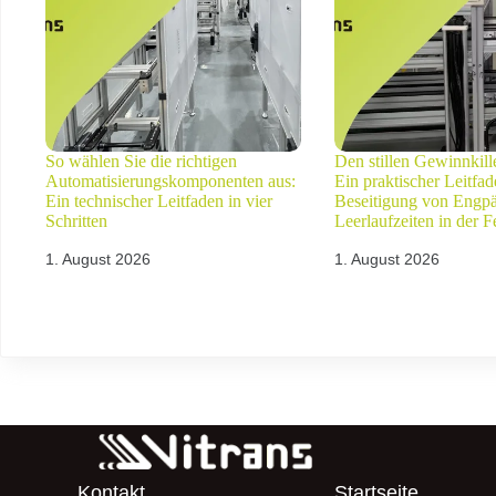
So wählen Sie die richtigen
Den stillen Gewinnkill
Automatisierungskomponenten aus:
Ein praktischer Leitfad
Ein technischer Leitfaden in vier
Beseitigung von Engp
Schritten
Leerlaufzeiten in der F
1. August 2026
1. August 2026
Kontakt
Startseite