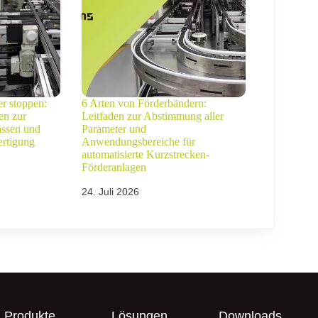
er stoppen:
6 Arten von Förderbändern:
en zur
Leitfaden zur Abstimmung aller
ässen und
Parameter und
ertigung
Anwendungsbereiche für
automatisierte Kurzstrecken-
Förderanlagen
24. Juli 2026
Produkte
Lösungen
Downloads