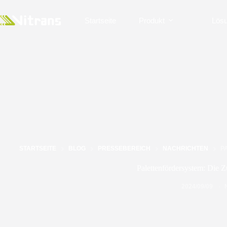
Startseite
Produkt
Lös
STARTSEITE
BLOG
PRESSEBEREICH
NACHRICHTEN
P
Palettenfördersystem: Die Z
2024/09/09