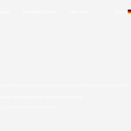
ungen
Download-Center
Über Uns
Machen 
ALETTENFÖRDERSYSTEM: DIE ZUKUNFT DER FERTIGUNG IN SÜDOSTASIEN
ukunft der Fertigung in Südostasien gestalten
NACHRICHTEN
,
PRESSEBEREICH