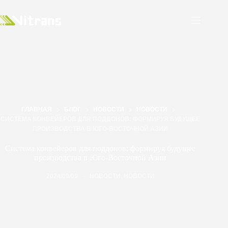
ГЛАВНАЯ
БЛОГ
НОВОСТИ
НОВОСТИ
СИСТЕМА КОНВЕЙЕРОВ ДЛЯ ПОДДОНОВ: ФОРМИРУЯ БУДУЩЕЕ
ПРОИЗВОДСТВА В ЮГО-ВОСТОЧНОЙ АЗИИ
Система конвейеров для поддонов: формируя будущее
производства в Юго-Восточной Азии
2024/09/09
НОВОСТИ
,
НОВОСТИ