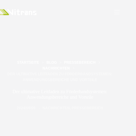
STARTSEITE
BLOG
PRESSEBEREICH
NACHRICHTEN
DER ULTIMATIVE LEITFADEN ZU FÖRDERBANDSYSTEMEN:
ANWENDUNGSBEREICHE UND VORTEILE
Der ultimative Leitfaden zu Förderbandsystemen:
Anwendungsbereiche und Vorteile
2024/09/09
NACHRICHTEN
,
PRESSEBEREICH