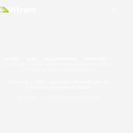
ACCUEIL
BLOG
SALLE DE PRESSE
ACTUALITÉS
CONVOYEUR À CHAÎNE : APPLICATIONS INNOVANTES DANS LES
SYSTÈMES DE CONVOYAGE DE PALETTES
Convoyeur à chaîne : applications innovantes dans les
systèmes de convoyage de palettes
2024/09/09
ACTUALITÉS
,
SALLE DE PRESSE