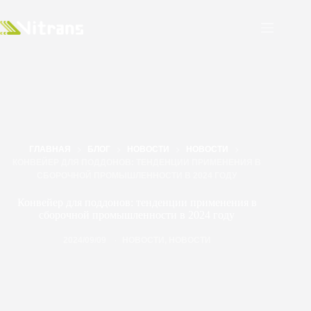
ГЛАВНАЯ
БЛОГ
НОВОСТИ
НОВОСТИ
КОНВЕЙЕР ДЛЯ ПОДДОНОВ: ТЕНДЕНЦИИ ПРИМЕНЕНИЯ В
СБОРОЧНОЙ ПРОМЫШЛЕННОСТИ В 2024 ГОДУ
Конвейер для поддонов: тенденции применения в
сборочной промышленности в 2024 году
2024/09/09
НОВОСТИ
,
НОВОСТИ