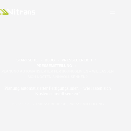
STARTSEITE
BLOG
PRESSEBEREICH
PRESSEMITTEILUNG
PLANUNG AUTOMATISIERTER FERTIGUNGSLINIEN – WIE LASSEN
SICH KOSTEN SINNVOLL SENKEN?
Planung automatisierter Fertigungslinien – wie lassen sich
Kosten sinnvoll senken?
2023/09/06
PRESSEBEREICH
,
PRESSEMITTEILUNG