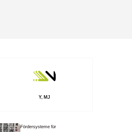
Y, MJ
Fördersysteme für