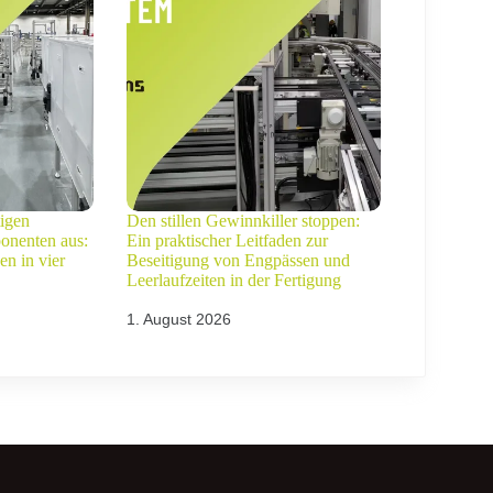
tigen
Den stillen Gewinnkiller stoppen:
onenten aus:
Ein praktischer Leitfaden zur
en in vier
Beseitigung von Engpässen und
Leerlaufzeiten in der Fertigung
1. August 2026