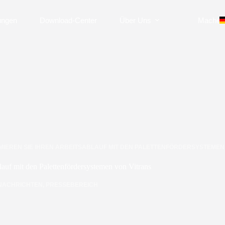
ungen
Download-Center
Über Uns
Machen 
MIEREN SIE IHREN ARBEITSABLAUF MIT DEN PALETTENFÖRDERSYSTEMEN
lauf mit den Palettenfördersystemen von Vitrans
NACHRICHTEN
,
PRESSEBEREICH