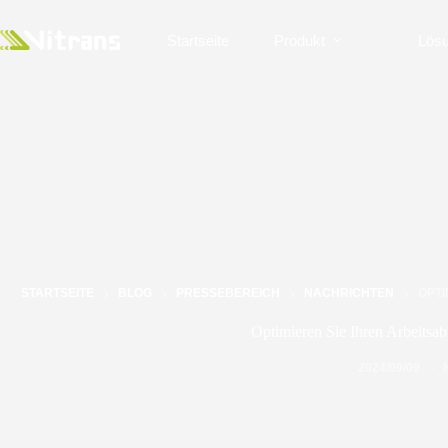
Startseite
Produkt
Lös
STARTSEITE
BLOG
PRESSEBEREICH
NACHRICHTEN
OPTI
Optimieren Sie Ihren Arbeitsab
2024/09/09