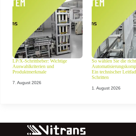
LP/X-Schrittheber: Wichtige
So wählen Sie die rich
Auswahlkriterien und
Automatisierungskomp
Produktmerkmale
Ein technischer Leitfad
Schritten
7. August 2026
1. August 2026