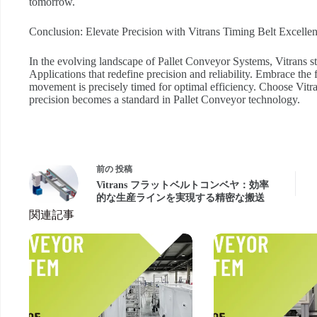
tomorrow.
Conclusion: Elevate Precision with Vitrans Timing Belt Excelle
In the evolving landscape of Pallet Conveyor Systems, Vitrans st
Applications that redefine precision and reliability. Embrace the 
movement is precisely timed for optimal efficiency. Choose Vitra
precision becomes a standard in Pallet Conveyor technology.
前の
投稿
Vitrans フラットベルトコンベヤ：効率
的な生産ラインを実現する精密な搬送
関連記事