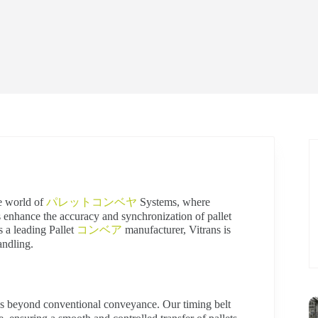
he world of
パレットコンベヤ
Systems, where
ns enhance the accuracy and synchronization of pallet
 a leading Pallet
コンベア
manufacturer, Vitrans is
andling.
 beyond conventional conveyance. Our timing belt