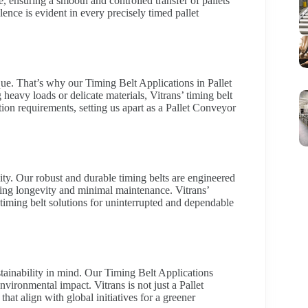
, ensuring a smooth and controlled transfer of pallets
ence is evident in every precisely timed pallet
ue. That’s why our Timing Belt Applications in Pallet
eavy loads or delicate materials, Vitrans’ timing belt
tion requirements, setting us apart as a Pallet Conveyor
lity. Our robust and durable timing belts are engineered
ring longevity and minimal maintenance. Vitrans’
 timing belt solutions for uninterrupted and dependable
stainability in mind. Our Timing Belt Applications
vironmental impact. Vitrans is not just a Pallet
hat align with global initiatives for a greener