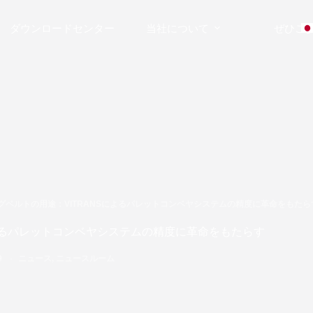
ダウンロードセンター
当社について
ぜひご
グベルトの用途：VITRANSによるパレットコンベヤシステムの精度に革命をもたら
sによるパレットコンベヤシステムの精度に革命をもたらす
9
ニュース
,
ニュースルーム