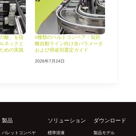
の敵」を阻
6種類のベルトコンベア：短距
ルネックと
離自動ライン向け全パラメータ
ための実践
および用途別選定ガイド
2026年7月24日
製品
ソリューション
ダウンロード
パレットコンベヤ
標準溶液
製品モデル