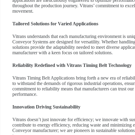
applications are meticulously engineered to optimize performance
throughout the production journey. Vitrans’ commitment to excell
movement.
Tailored Solutions for Varied Applications
Vitrans understands that each manufacturing environment is uniq
Conveyor Systems are designed for versatility. Whether handling h
solutions provide the adaptability needed to meet diverse applica
manufacturer with a keen focus on tailored solutions.
Reliability Redefined with Vitrans Timing Belt Technology
Vitrans Timing Belt Applications bring forth a new era of reliabi
to withstand the demands of rigorous industrial operations, ensu
commitment to reliability means that manufacturers can trust our
performance.
Innovation Driving Sustainability
Vitrans doesn’t just innovate for efficiency; we innovate with su
contribute to energy efficiency, reducing waste and minimizing en
Conveyor manufacturer; we are pioneers in sustainable solutions t