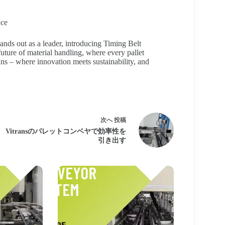
nce
ands out as a leader, introducing Timing Belt
future of material handling, where every pallet
ns – where innovation meets sustainability, and
次へ
投稿
Vitransのパレットコンベヤで効率性を
引き出す