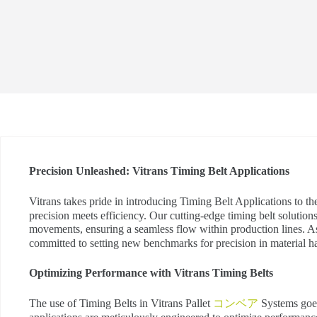
Precision Unleashed: Vitrans Timing Belt Applications
V
itrans takes pride in introducing Timing Belt Applications to t
precision meets efficiency. Our cutting-edge timing belt solutio
movements, ensuring a seamless flow within production lines. As
committed to setting new benchmarks for precision in material h
Optimizing Performance with Vitrans Timing Belts
The use of Timing Belts in Vitrans Pallet
コンベア
Systems goes