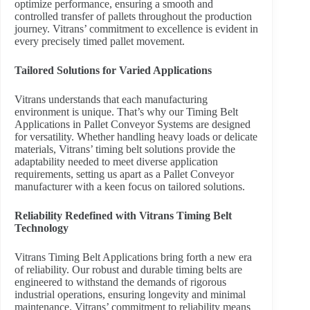
optimize performance, ensuring a smooth and
controlled transfer of pallets throughout the production
journey. Vitrans’ commitment to excellence is evident in
every precisely timed pallet movement.
Tailored Solutions for Varied Applications
Vitrans understands that each manufacturing
environment is unique. That’s why our Timing Belt
Applications in Pallet Conveyor Systems are designed
for versatility. Whether handling heavy loads or delicate
materials, Vitrans’ timing belt solutions provide the
adaptability needed to meet diverse application
requirements, setting us apart as a Pallet Conveyor
manufacturer with a keen focus on tailored solutions.
Reliability Redefined with Vitrans Timing Belt
Technology
Vitrans Timing Belt Applications bring forth a new era
of reliability. Our robust and durable timing belts are
engineered to withstand the demands of rigorous
industrial operations, ensuring longevity and minimal
maintenance. Vitrans’ commitment to reliability means