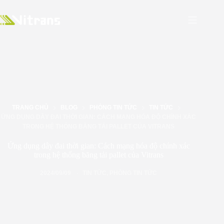
TRANG CHỦ
BLOG
PHÒNG TIN TỨC
TIN TỨC
ỨNG DỤNG DÂY ĐAI THỜI GIAN: CÁCH MẠNG HÓA ĐỘ CHÍNH XÁC
TRONG HỆ THỐNG BĂNG TẢI PALLET CỦA VITRANS
Ứng dụng dây đai thời gian: Cách mạng hóa độ chính xác
trong hệ thống băng tải pallet của Vitrans
2024/09/09
TIN TỨC
,
PHÒNG TIN TỨC