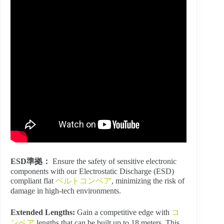
ESD準拠：
Ensure the safety of sensitive electronic
components with our Electrostatic Discharge (ESD)
compliant flat
ベルトコンベア
, minimizing the risk of
damage in high-tech environments.
Extended Lengths:
Gain a competitive edge with
コ
ンベア
lengths that can be built up to 18 meters. This