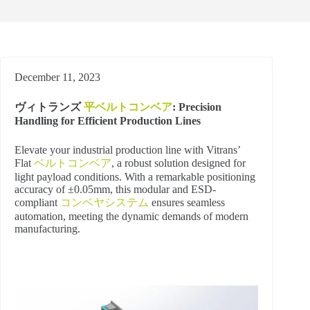
December 11, 2023
ヴィトランズ
平ベルトコンベア
: Precision
Handling for Efficient Production Lines
Elevate your industrial production line with Vitrans’
Flat
ベルトコンベア
, a robust solution designed for
light payload conditions. With a remarkable positioning
accuracy of ±0.05mm, this modular and ESD-
compliant
コンベヤシステム
ensures seamless
automation, meeting the dynamic demands of modern
manufacturing.