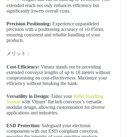
extended reach not only enhances efficiency but
significantly lowers overall costs.
Precision Positioning:
Experience unparalleled
precision with a positioning accuracy of ±0.05mm,
ensuring consistent and reliable handling of your
products.
メリット：
Cost-Efficiency:
Vitrans stands out by providing
extended conveyor lengths of up to 18 meters without
compromising on cost-effectiveness. Maximize your
efficiency without breaking the bank.
Versatility in Design:
Tailor your
Pallet Handling
System
with Vitrans’ flat belt conveyor’s versatile
modular design, allowing customization for diverse
applications and industries.
ESD Protection:
Safeguard your electronic
components with our ESD-compliant conveyor,
ensuring the integrity of your sensitive products