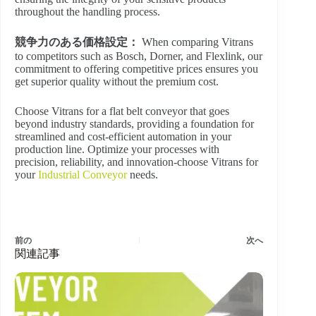
throughout the handling process.
競争力のある価格設定：
When comparing Vitrans
to competitors such as Bosch, Dorner, and Flexlink, our
commitment to offering competitive prices ensures you
get superior quality without the premium cost.
Choose Vitrans for a flat belt conveyor that goes
beyond industry standards, providing a foundation for
streamlined and cost-efficient automation in your
production line. Optimize your processes with
precision, reliability, and innovation-choose Vitrans for
your
Industrial Conveyor
needs.
前の
次へ
関連記事