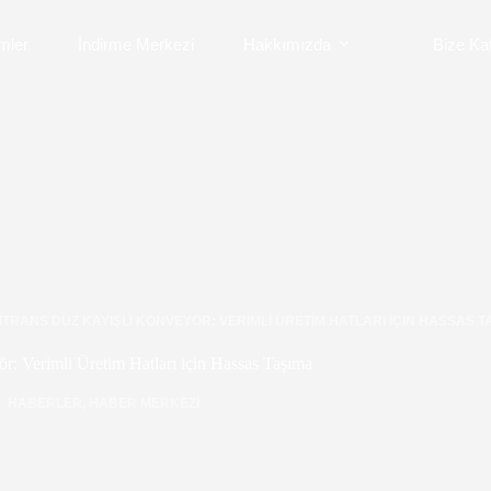
mler
İndirme Merkezi
Hakkımızda
Bize Kat
ITRANS DÜZ KAYIŞLI KONVEYÖR: VERIMLI ÜRETIM HATLARI IÇIN HASSAS T
r: Verimli Üretim Hatları için Hassas Taşıma
HABERLER
,
HABER MERKEZI