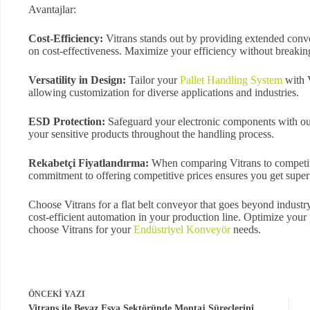
Avantajlar:
Cost-Efficiency:
Vitrans stands out by providing extended conv
on cost-effectiveness. Maximize your efficiency without breakin
Versatility in Design:
Tailor your
Pallet Handling System
with V
allowing customization for diverse applications and industries.
ESD Protection:
Safeguard your electronic components with ou
your sensitive products throughout the handling process.
Rekabetçi Fiyatlandırma:
When comparing Vitrans to competit
commitment to offering competitive prices ensures you get super
Choose Vitrans for a flat belt conveyor that goes beyond industr
cost-efficient automation in your production line. Optimize your p
choose Vitrans for your
Endüstriyel Konveyör
needs.
ÖNCEKI
YAZI
Vitrans ile Beyaz Eşya Sektöründe Montaj Süreçlerini