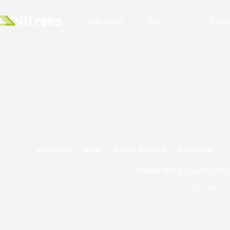
Ana Sayfa
Ürün
Çözü
ANA SAYFA
BLOG
HABER MERKEZI
HABERLER
V
Vitrans Düz Kayışlı Konveyö
2024/09/09