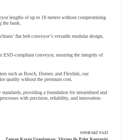
eyor lengths of up to 18 meters without compromising
g the bank.
itrans’ flat belt conveyor’s versatile modular design,
r ESD-compliant conveyor, ensuring the integrity of
ors such as Bosch, Dorner, and Flexlink, our
ior quality without the premium cost.
y standards, providing a foundation for streamlined and
rocesses with precision, reliability, and innovation-
SONRAKI
YAZI
Zaman Kayışı Uygulaması: Vitrans ile Palet Konveyör