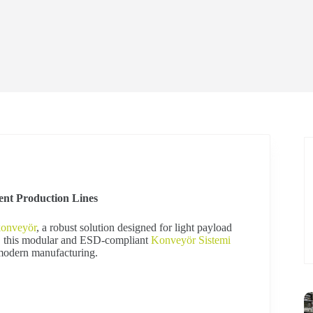
ient Production Lines
konveyör
, a robust solution designed for light payload
m, this modular and ESD-compliant
Konveyör Sistemi
modern manufacturing.