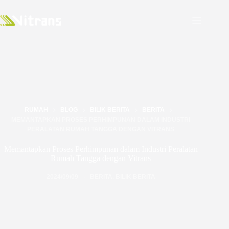
RUMAH
BLOG
BILIK BERITA
BERITA
MEMANTAPKAN PROSES PERHIMPUNAN DALAM INDUSTRI
PERALATAN RUMAH TANGGA DENGAN VITRANS
Memantapkan Proses Perhimpunan dalam Industri Peralatan
Rumah Tangga dengan Vitrans
2024/09/09
BERITA
,
BILIK BERITA