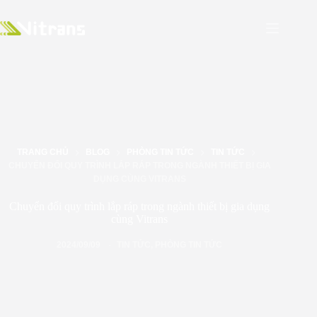
TRANG CHỦ
BLOG
PHÒNG TIN TỨC
TIN TỨC
CHUYỂN ĐỔI QUY TRÌNH LẮP RÁP TRONG NGÀNH THIẾT BỊ GIA
DỤNG CÙNG VITRANS
Chuyển đổi quy trình lắp ráp trong ngành thiết bị gia dụng
cùng Vitrans
2024/09/09
TIN TỨC
,
PHÒNG TIN TỨC