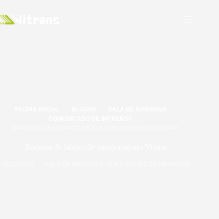
PÁGINA INICIAL
BLOGUE
SALA DE IMPRENSA
COMUNICADO DE IMPRENSA
EMPRESA DE FABRICO DE TRANSPORTADORES VITRANS
Empresa de fabrico de transportadores Vitrans
2023/08/04
SALA DE IMPRENSA
,
COMUNICADO DE IMPRENSA