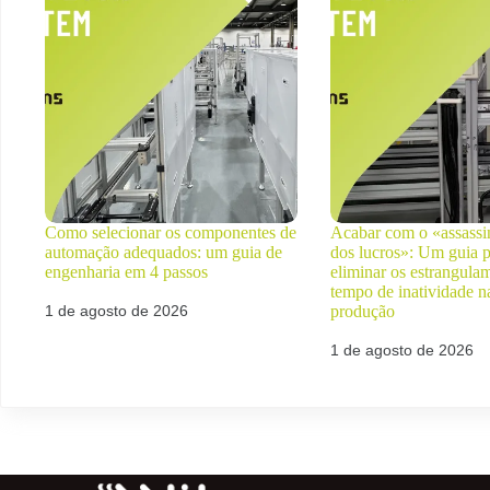
Como selecionar os componentes de
Acabar com o «assassin
automação adequados: um guia de
dos lucros»: Um guia p
engenharia em 4 passos
eliminar os estrangula
tempo de inatividade n
1 de agosto de 2026
produção
1 de agosto de 2026