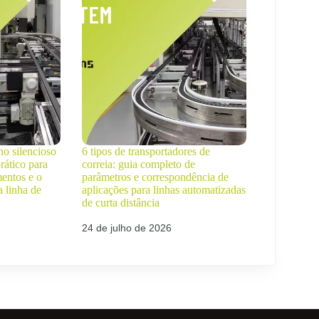
o silencioso
6 tipos de transportadores de
rático para
correia: guia completo de
mentos e o
parâmetros e correspondência de
a linha de
aplicações para linhas automatizadas
de curta distância
24 de julho de 2026