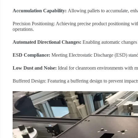
Accumulation Capability:
Allowing pallets to accumulate, enha
Precision Positioning: Achieving precise product positioning wi
operations.
Automated Directional Changes:
Enabling automatic changes i
ESD Compliance:
Meeting Electrostatic Discharge (ESD) stand
L
ow Dust and Noise:
Ideal for cleanroom environments with mi
Buffered Design: Featuring a buffering design to prevent impacts