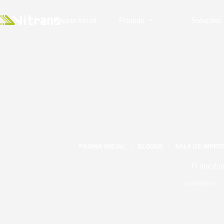
Página Inicial
Produto
Soluções
PÁGINA INICIAL
BLOGUE
SALA DE IMPRE
O que é um
2024/09/09