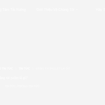
g Tâm Tải Xuống
Giới Thiệu Về Chúng Tôi
Hãy T
 TIN TỨC
TIN TỨC
BĂNG TẢI PALLET LÀ GÌ?
ng tải pallet là gì?
TIN TỨC
,
PHÒNG TIN TỨC