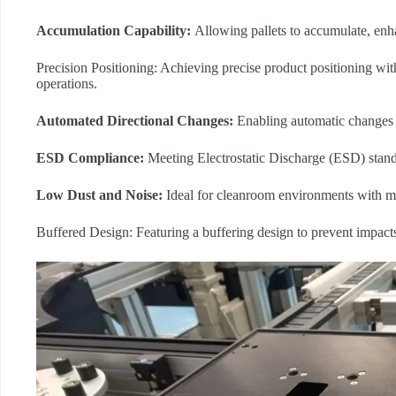
Accumulation Capability:
Allowing pallets to accumulate, enha
Precision Positioning: Achieving precise product positioning wi
operations.
Automated Directional Changes:
Enabling automatic changes i
ESD Compliance:
Meeting Electrostatic Discharge (ESD) stand
L
ow Dust and Noise:
Ideal for cleanroom environments with mi
Buffered Design: Featuring a buffering design to prevent impacts