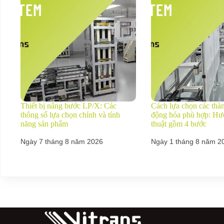
Thiết bị nâng bước LP/X: Các
Cách lựa chọn các thà
thông số lựa chọn chính và tính
động hóa phù hợp: Hư
năng sản phẩm
thuật gồm 4 bước
Ngày 7 tháng 8 năm 2026
Ngày 1 tháng 8 năm 2