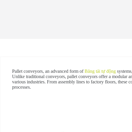
Pallet conveyors, an advanced form of
Băng tải tự động
systems,
Unlike traditional conveyors, pallet conveyors offer a modular and
various industries. From assembly lines to factory floors, these c
processes.