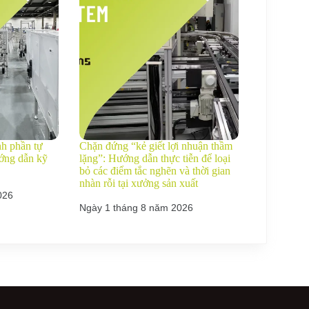
nh phần tự
Chặn đứng “kẻ giết lợi nhuận thầm
ớng dẫn kỹ
lặng”: Hướng dẫn thực tiễn để loại
bỏ các điểm tắc nghẽn và thời gian
nhàn rỗi tại xưởng sản xuất
026
Ngày 1 tháng 8 năm 2026