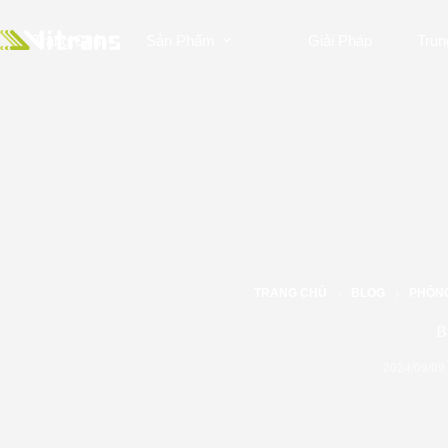
Trang Chủ
Sản Phẩm
Giải Pháp
Trun
TRANG CHỦ
BLOG
PHÒNG
Bă
2024/09/09