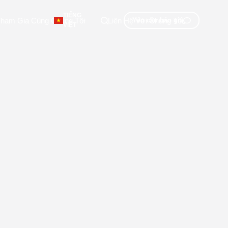
TIẾNG
ham Gia Cùng Chúng Tôi
Liên Hệ Với Chúng Tôi
Yêu cầu báo giá
VIỆT